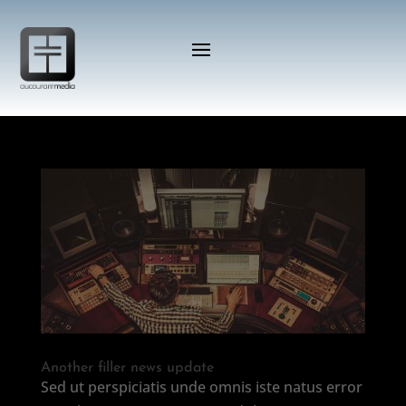
Another filler news update
Sed ut perspiciatis unde omnis iste natus error